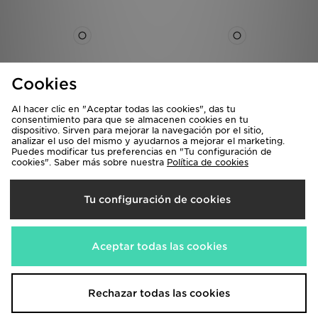
Cookies
Al hacer clic en "Aceptar todas las cookies", das tu
Nike Pantalones de chándal Tech
Nike UNLIMITED CARGO PANTS
consentimiento para que se almacenen cookies en tu
Pro Fleece
85,00€
dispositivo. Sirven para mejorar la navegación por el sitio,
analizar el uso del mismo y ayudarnos a mejorar el marketing.
120,00€
Puedes modificar tus preferencias en "Tu configuración de
cookies". Saber más sobre nuestra
Política de cookies
Tu configuración de cookies
Aceptar todas las cookies
Rechazar todas las cookies
Nike Joggers Foundation
Nike Joggers Tech Fleece