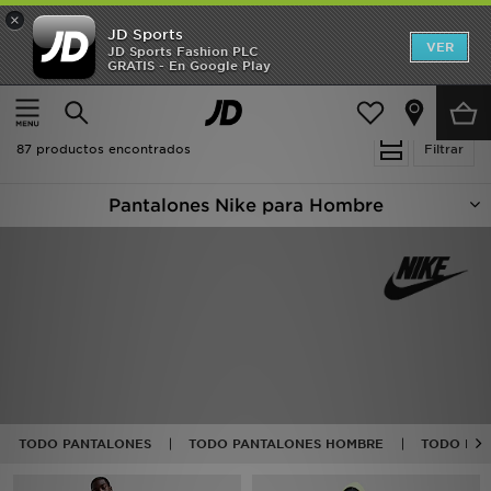
×
JD Sports
Hombre
VER
JD Sports Fashion PLC
GRATIS - En Google Play
Página principal
Hombre
Ropa de hombre
Mujer
Pantalones de chándal
Niños
87 productos encontrados
Filtrar
Accesorios
Pantalones Nike para Hombre
Estilo
Ver Marcas
Deportes & Fitness
JD Fútbol
Ofertas
TODO PANTALONES
TODO PANTALONES HOMBRE
TODO PAN
TARJETA REGALO