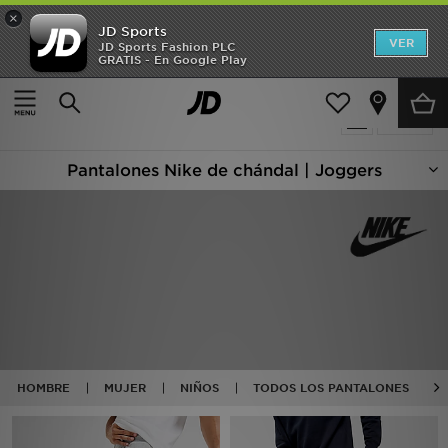
×
JD Sports
Hombre
VER
JD Sports Fashion PLC
GRATIS - En Google Play
Página principal
Nike Pantalones De Chandal
Mujer
159 productos encontrados
Filtrar
Niños
Pantalones Nike de chándal | Joggers
Accesorios
Estilo
Ver Marcas
Deportes & Fitness
JD Fútbol
HOMBRE
MUJER
NIÑOS
TODOS LOS PANTALONES
Ofertas
TARJETA REGALO