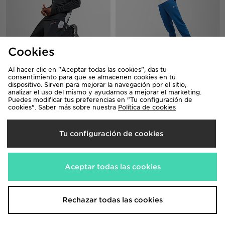
Cookies
Nike Academy Track Pants
Nike Joggers Foundation
Al hacer clic en "Aceptar todas las cookies", das tu
45,00€
55,00€
consentimiento para que se almacenen cookies en tu
dispositivo. Sirven para mejorar la navegación por el sitio,
analizar el uso del mismo y ayudarnos a mejorar el marketing.
Puedes modificar tus preferencias en "Tu configuración de
cookies". Saber más sobre nuestra
Política de cookies
Tu configuración de cookies
Aceptar todas las cookies
Nike Girls' Tech Fleece Joggers
Nike Girls' Studio Fleece Wide Leg
Rechazar todas las cookies
Junior
Joggers Junior
70,00€
40,00€