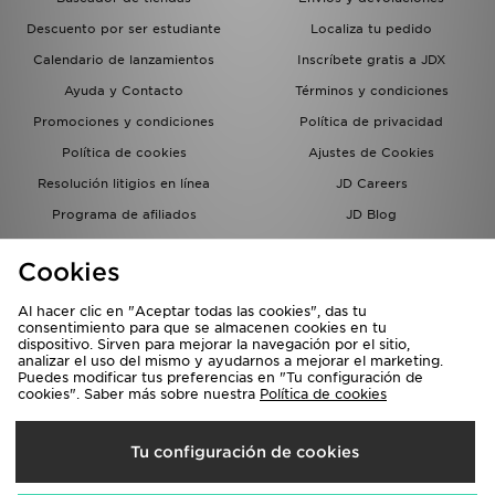
Descuento por ser estudiante
Localiza tu pedido
Calendario de lanzamientos
Inscríbete gratis a JDX
Ayuda y Contacto
Términos y condiciones
Promociones y condiciones
Política de privacidad
Política de cookies
Ajustes de Cookies
Resolución litigios en línea
JD Careers
Programa de afiliados
JD Blog
Sistema interno de información
del grupo JD - Whistleblowing
Cookies
Al hacer clic en "Aceptar todas las cookies", das tu
consentimiento para que se almacenen cookies en tu
dispositivo. Sirven para mejorar la navegación por el sitio,
analizar el uso del mismo y ayudarnos a mejorar el marketing.
Puedes modificar tus preferencias en "Tu configuración de
cookies". Saber más sobre nuestra
Política de cookies
Selecciona País
Tu configuración de cookies
España