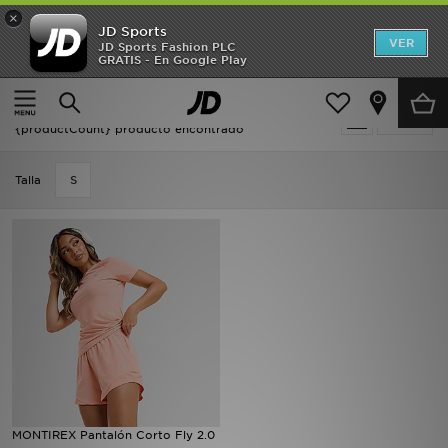
×
JD Sports
Hombre
VER
JD Sports Fashion PLC
GRATIS - En Google Play
Página principal
Mujer
Mujer
Oferta | Mujer - Naranja MONTIREX
Filtrar
Niños
{productCount} producto encontrado
Accesorios
Talla
S
Estilo
Ver Marcas
Deportes & Fitness
JD Fútbol
Ofertas
MONTIREX Pantalón Corto Fly 2.0
TARJETA REGALO