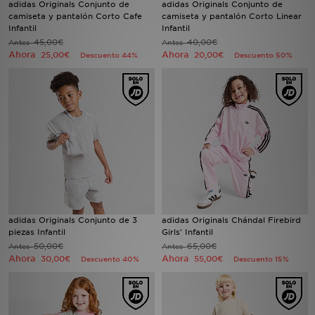
adidas Originals Conjunto de
adidas Originals Conjunto de
camiseta y pantalón Corto Cafe
camiseta y pantalón Corto Linear
Infantil
Infantil
MI JD
45,00€
40,00€
Antes
Antes
Ahora
Ahora
25,00€
20,00€
Descuento 44%
Descuento 50%
adidas Originals Conjunto de 3
adidas Originals Chándal Firebird
piezas Infantil
Girls' Infantil
50,00€
65,00€
Antes
Antes
Ahora
Ahora
30,00€
55,00€
Descuento 40%
Descuento 15%