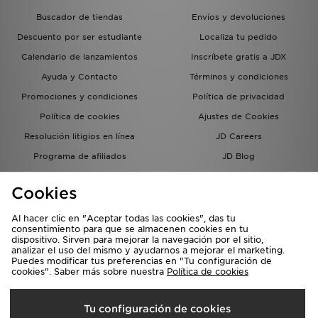
Buscador de tiendas
Envíos y devoluciones
Descuento por ser estudiante
Localiza tu pedido
Calendario de lanzamientos
Inscríbete gratis a JDX
Ayuda y Contacto
Términos y condiciones
Promociones y condiciones
Política de privacidad
Política de cookies
Ajustes de Cookies
Resolución litigios en línea
JD Careers
Programa de afiliados
JD Blog
Sistema interno de información
del grupo JD - Whistleblowing
Cookies
Al hacer clic en "Aceptar todas las cookies", das tu
consentimiento para que se almacenen cookies en tu
dispositivo. Sirven para mejorar la navegación por el sitio,
analizar el uso del mismo y ayudarnos a mejorar el marketing.
Puedes modificar tus preferencias en "Tu configuración de
cookies". Saber más sobre nuestra
Política de cookies
Selecciona País
Tu configuración de cookies
España