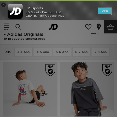
×
JD Sports
Hombre
VER
JD Sports Fashion PLC
GRATIS - En Google Play
Página principal
Niños
Ropa infantil (3-7 años)
Mujer
Ropa infantil (3-7 años) - Loungewear
Filtrar
Niños
- Adidas Originals
19 productos encontrados
Accesorios
Talla
3-4 Año
4-5 Año
5-6 Año
6-7 Año
7-8 Año
Estilo
Ver Marcas
Deportes & Fitness
JD Fútbol
Ofertas
TARJETA REGALO